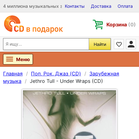
4 миллиона музыкальных записей на Виниле, CD и DVD
Контакты
Доставка
Оплата
Корзина
(0)
Найти
Меню
Главная
Поп, Рок, Джаз (CD)
Зарубежная
музыка
Jethro Tull - Under Wraps (CD)