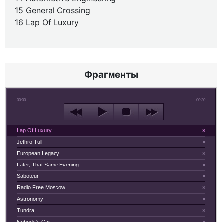
15 General Crossing
16 Lap Of Luxury
Фрагменты
00:00
00:30
Lap Of Luxury
×
Jethro Tull
×
European Legacy
×
Later, That Same Evening
×
Saboteur
×
Radio Free Moscow
×
Astronomy
×
Tundra
×
Nobody's Car
×