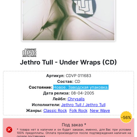
Jethro Tull - Under Wraps (CD)
Артикул:
CDVP 011683
Состав:
CD
Состояние:
Новое. Заводская упаковка.
Дата релиза:
08-04-2005
Лейбл:
Chrysalis
Исполнители:
Jethro Tull / Jethro Tull
Жанры:
Classic Rock
Folk Rock
New Wave
-56%
Под заказ *
* товара нет в наличии и он будет заказан, именно, для Вас при условии
100% предоплаты. Оплата производится после подтверждения наличия на
складе поставщика.