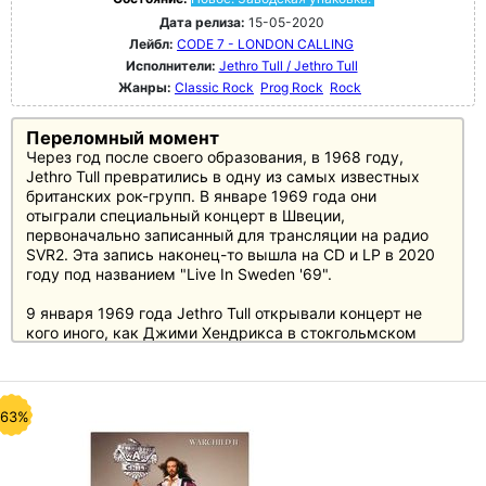
Дата релиза:
15-05-2020
Лейбл:
CODE 7 - LONDON CALLING
Исполнители:
Jethro Tull / Jethro Tull
Жанры:
Classic Rock
Prog Rock
Rock
Переломный момент
Через год после своего образования, в 1968 году,
Jethro Tull превратились в одну из самых известных
британских рок-групп. В январе 1969 года они
отыграли специальный концерт в Швеции,
первоначально записанный для трансляции на радио
SVR2. Эта запись наконец-то вышла на CD и LP в 2020
году под названием "Live In Sweden '69".
9 января 1969 года Jethro Tull открывали концерт не
кого иного, как Джими Хендрикса в стокгольмском
Konserthuset. После ухода гитариста Мика Абрахамса и
прихода на смену Мартина Барре группа находилась
на переломном этапе - от раннего блюзового звучания
в сторону прогрессивного и фолк-рока.
-63%
Очень необычный концертный альбом Jethro Tull,
захватывающий взгляд на раннее развитие легенд