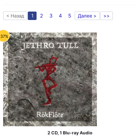
1
2
3
4
5
< Назад
Далее >
>>
-37%
2 CD, 1 Blu-ray Audio