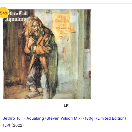
-54%
LP
Jethro Tull - Aqualung (Steven Wilson Mix) (180g) (Limited Edition)
(LP)
(2022)