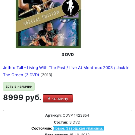
3 DVD
Jethro Tull - Living With The Past / Live At Montreux 2003 / Jack In
The Green (3 DVD)
(2013)
Есть в наличии
8999 руб.
В корзину
Артикул:
CDVP 1423854
Состав:
3 DVD
Состояние:
Новое. Заводская упаковка.
Дата релиза:
15-10-2013