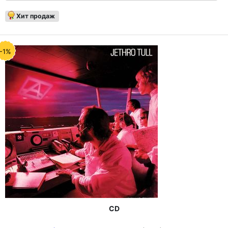
Хит продаж
-1%
CD