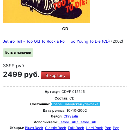
CD
Jethro Tull - Too Old To Rock & Roll: Too Young To Die (CD)
(2002)
Есть в наличии
3899
руб.
2499 руб.
В корзину
Артикул:
CDVP 012245
Состав:
CD
Состояние:
Новое. Заводская упаковка.
Дата релиза:
10-10-2002
Лейбл:
Chrysalis
Исполнители:
Jethro Tull / Jethro Tull
Жанры:
Blues Rock
Classic Rock
Folk Rock
Hard Rock
Pop
Pop