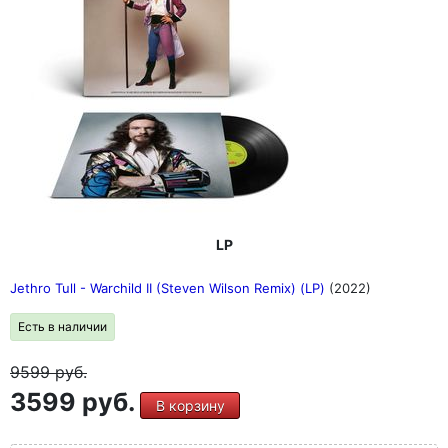
рока: Перед вами "Live In Sweden '69".
LP
Jethro Tull - Warchild II (Steven Wilson Remix) (LP)
(2022)
Есть в наличии
9599
руб.
3599 руб.
В корзину