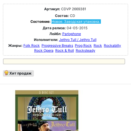
Артикул:
CDVP 2669381
Состав:
CD
Состояние:
Новое. Заводская упаковка.
Дата релиза:
04-05-2015
Лейбл:
Parlophone
Исполнители:
Jethro Tull / Jethro Tull
Жанры:
Folk Rock
Progressive Breaks
Prog Rock
Rock
Rockabilly
Rock Opera
Rock & Roll
Rocksteady
Хит продаж