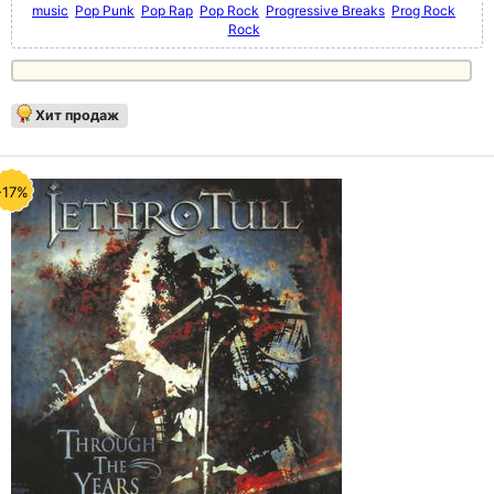
music
Pop Punk
Pop Rap
Pop Rock
Progressive Breaks
Prog Rock
Rock
Хит продаж
-17%