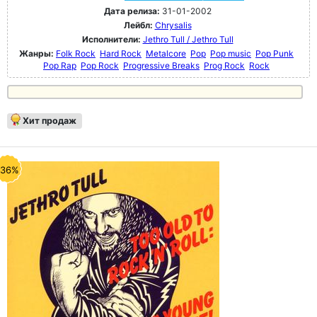
Дата релиза:
31-01-2002
Лейбл:
Chrysalis
Исполнители:
Jethro Tull / Jethro Tull
Жанры:
Folk Rock
Hard Rock
Metalcore
Pop
Pop music
Pop Punk
Pop Rap
Pop Rock
Progressive Breaks
Prog Rock
Rock
Хит продаж
-36%