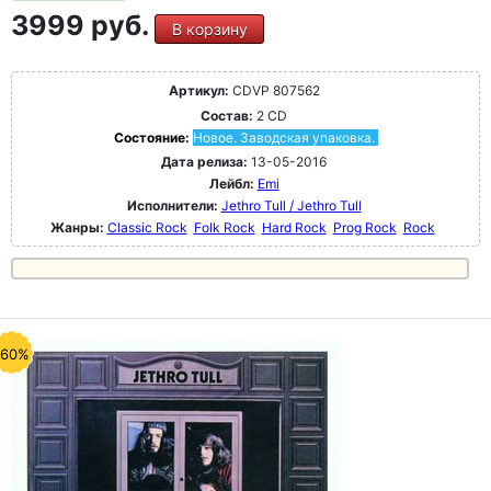
3999 руб.
В корзину
Артикул:
CDVP 807562
Состав:
2 CD
Состояние:
Новое. Заводская упаковка.
Дата релиза:
13-05-2016
Лейбл:
Emi
Исполнители:
Jethro Tull / Jethro Tull
Жанры:
Classic Rock
Folk Rock
Hard Rock
Prog Rock
Rock
-60%