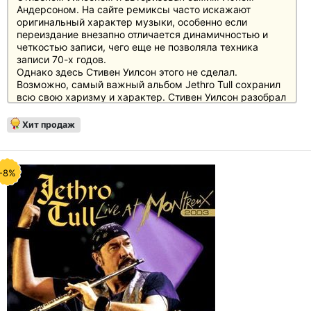
Андерсоном. На сайте ремиксы часто искажают
оригинальный характер музыки, особенно если
переиздание внезапно отличается динамичностью и
четкостью записи, чего еще не позволяла техника
записи 70-х годов.
Однако здесь Стивен Уилсон этого не сделал.
Возможно, самый важный альбом Jethro Tull сохранил
всю свою харизму и характер. Стивен Уилсон разобрал
все на отдельные части и каким-то образом полностью
вытряхнул из них пыль. Отлично.
Хит продаж
-8%