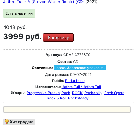
Jethro Tull - A (Steven Wilson Remix) (CD)
(2021)
Есть в наличии
4049
руб.
3999 руб.
В корзину
Артикул:
CDVP 3775370
Состав:
CD
Состояние:
Новое. Заводская упаковка.
Дата релиза:
09-07-2021
Лейбл:
Parlophone
Исполнители:
Jethro Tull / Jethro Tull
Жанры:
Progressive Breaks
Rock
ROCK
Rockabilly
Rock Opera
Rock & Roll
Rocksteady
Хит продаж