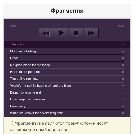
Фрагменты
00:00
00:30
This train
×
Mountain climbing
×
Drive
×
No good place for the lonely
×
Blues of desperation
×
The valley runs low
×
You left me nothin' but the bill and the blues
×
Distant lonesome train
×
How deep this river runs
×
Livin' easy
×
What I've known for a very long time
×
1) Фрагменты не являются трек-листом и носят
ознакомительный характер