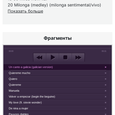
20 Milonga (medley) (milonga sentimental/vivo)
Показать больше
Фрагменты
00:00
00:31
Un canto a galicia (galician version)
×
Quiereme mucho
×
Quiero
×
Quiereme
×
Manuela
×
Volver a empezar (begin the beguine)
×
My love (ft. stevie wonder)
×
De nina a mujer
×
Pauvres diables
×