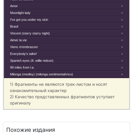
Amor
×
Moonlight lady
×
I've got you under my skin
×
Brasil
×
Vincent (starry starry night)
×
Aimer la vie
×
Viens m'embrasser
×
Everybody's talkin'
×
Spanish eyes (ft. willie nelson)
×
99 miles from l.a.
×
Milonga (medley) (milonga sentimental/vivo)
×
1) Фрагменты не являются трек-листом и носят
ознакомительный характер
2) Качество представленных фрагментов уступает
оригиналу
Похожие издания