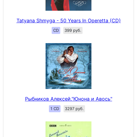
Tatyana Shmyga - 50 Years In Operetta (CD)
CD
399 руб.
Рыбников Алексей."Юнона и Авось"
1 CD
3297 руб.