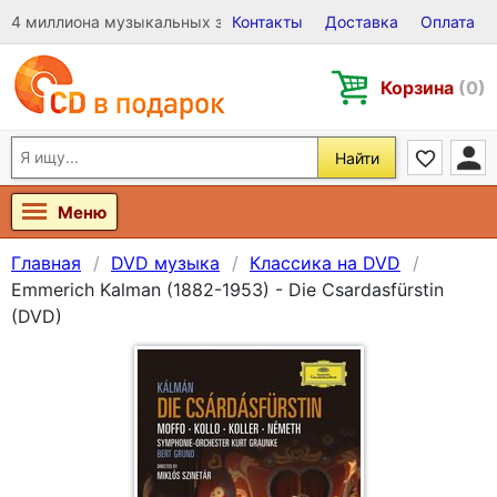
4 миллиона музыкальных записей на Виниле, CD и DVD
Контакты
Доставка
Оплата
Корзина
(0)
Найти
Меню
Главная
DVD музыка
Классика на DVD
Emmerich Kalman (1882-1953) - Die Csardasfürstin
(DVD)