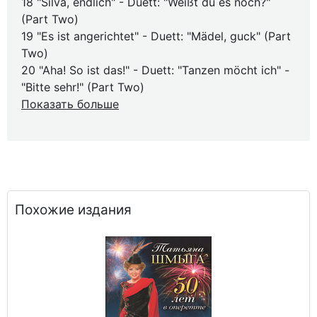
18 "Silva, endlich" - Duett: "Weißt du es noch?"
(Part Two)
19 "Es ist angerichtet" - Duett: "Mädel, guck" (Part
Two)
20 "Aha! So ist das!" - Duett: "Tanzen möcht ich" -
"Bitte sehr!" (Part Two)
Показать больше
Похожие издания