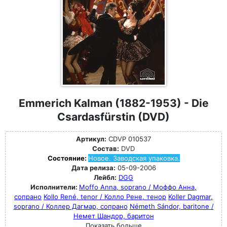
Emmerich Kalman (1882-1953) - Die
Csardasfürstin (DVD)
Артикул:
CDVP 010537
Состав:
DVD
Состояние:
Новое. Заводская упаковка.
Дата релиза:
05-09-2006
Лейбл:
DGG
Исполнители:
Moffo Anna, soprano / Моффо Анна,
сопрано
Kollo René, tenor / Колло Рене, тенор
Koller Dagmar,
soprano / Коллер Дагмар, сопрано
Németh Sándor, baritone /
Немет Шандор, баритон
Показать больше