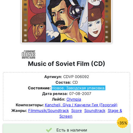
Music of Soviet Film (CD)
Артикул:
CDVP 006092
Состав:
CD
Состояние:
Новое. Заводская упаковка.
Дата релиза:
07-08-2007
Лейбл:
Olympia
Композиторы:
Kancheli, Giya / Канчели Гия (Георгий)
Жанры:
Filmmusik/Soundtrack
Score
Soundtrack
Stage &
Screen
-35%
Есть в наличии