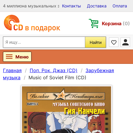
4 миллиона музыкальных записей на Виниле, CD и DVD
Контакты
Доставка
Оплата
Корзина
(0)
Найти
Меню
Главная
Поп, Рок, Джаз (CD)
Зарубежная
музыка
Music of Soviet Film (CD)