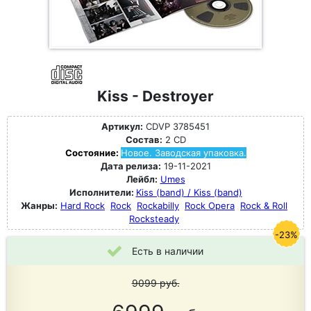
Kiss - Destroyer
Артикул:
CDVP 3785451
Состав:
2 CD
Состояние:
Новое. Заводская упаковка.
Дата релиза:
19-11-2021
Лейбл:
Umes
Исполнители:
Kiss (band) / Kiss (band)
Жанры:
Hard Rock
Rock
Rockabilly
Rock Opera
Rock & Roll
Rocksteady
-23%
Есть в наличии
9099
руб.