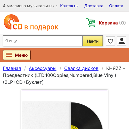
4 миллиона музыкальных записей на Виниле, CD и DVD
Контакты
Доставка
Оплата
Корзина
(0)
Найти
Меню
Главная
Аксессуары
Свалка дисков
КНЯZZ -
Предвестник (LTD.100Copies,Numbered,Blue Vinyl)
(2LP+CD+Буклет)