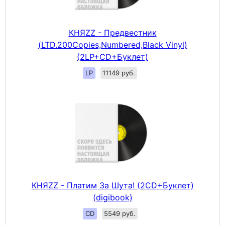
КНЯZZ - Предвестник
(LTD.200Copies,Numbered,Black Vinyl)
(2LP+CD+Буклет)
LP
11149 руб.
КНЯZZ - Платим За Шута! (2CD+Буклет)
(digibook)
CD
5549 руб.