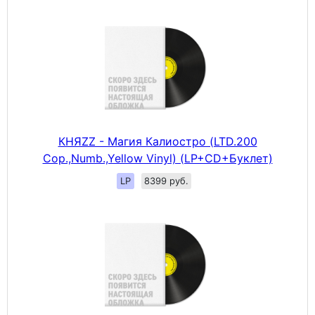
КНЯZZ - Магия Калиостро (LTD.200
Cop.,Numb.,Yellow Vinyl) (LP+CD+Буклет)
LP
8399 руб.