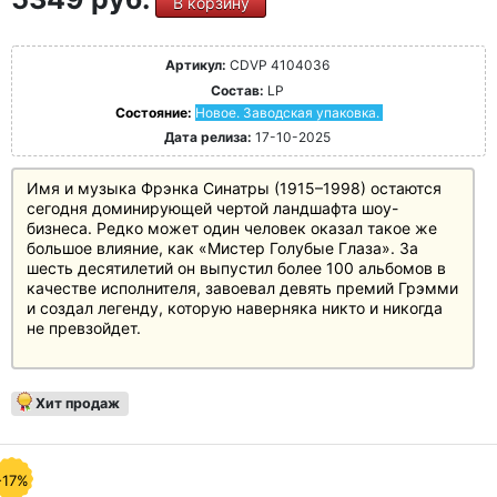
В корзину
Артикул:
CDVP 4104036
Состав:
LP
Состояние:
Новое. Заводская упаковка.
Дата релиза:
17-10-2025
Имя и музыка Фрэнка Синатры (1915–1998) остаются
сегодня доминирующей чертой ландшафта шоу-
бизнеса. Редко может один человек оказал такое же
большое влияние, как «Мистер Голубые Глаза». За
шесть десятилетий он выпустил более 100 альбомов в
качестве исполнителя, завоевал девять премий Грэмми
и создал легенду, которую наверняка никто и никогда
не превзойдет.
Хит продаж
-17%