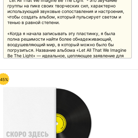
"Let All That We Imagine Be The Light" - это звучание
группы на пике своих творческих сил, характерно
использующей звуковые сопоставления и настроения,
чтобы создать альбом, который пульсирует светом и
тенью в равной степени.
«Когда я начала записывать эту пластинку, я была
полна решимости найти более обнадеживающий,
воодушевляющий мир, в который можно было бы
погрузиться. Название альбома «Let All That We Imagine
Be The Light» — идеальное, цепляющее заявление для
всей пластинки. Когда все кажется мрачным, крайне
важно искать яркие, позитивные и прекрасные силы в
мире. Это почти похоже на вопрос жизни и смерти.
Стратегия выживания» — говорит вокалистка группы
-45%
Ширли Мэнсон.
Garbage состоит из Ширли Мэнсон, Дюка Эриксона,
Стива Маркера и барабанщика Бутча Вига. За 30 лет с
момента их образования в 1995 году они продали
более 20 миллионов альбомов. Они считаются одной из
самых влиятельных групп своего поколения
.