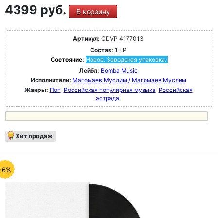
4399 руб.
В корзину
Артикул:
CDVP 4177013
Состав:
1 LP
Состояние:
Новое. Заводская упаковка.
Лейбл:
Bomba Music
Исполнители:
Магомаев Муслим / Магомаев Муслим
Жанры:
Поп
Российская популярная музыка
Российская
эстрада
Хит продаж
-6%