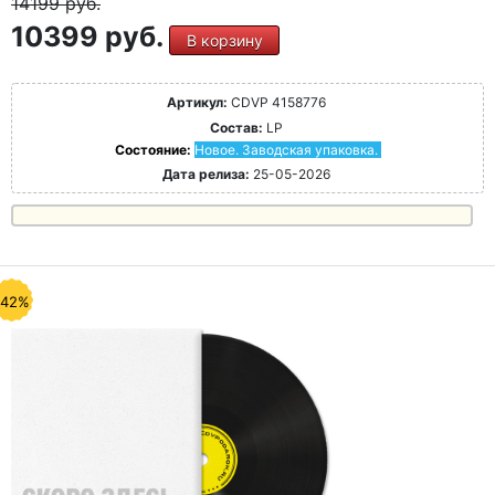
14199
руб.
10399 руб.
В корзину
Артикул:
CDVP 4158776
Состав:
LP
Состояние:
Новое. Заводская упаковка.
Дата релиза:
25-05-2026
-42%