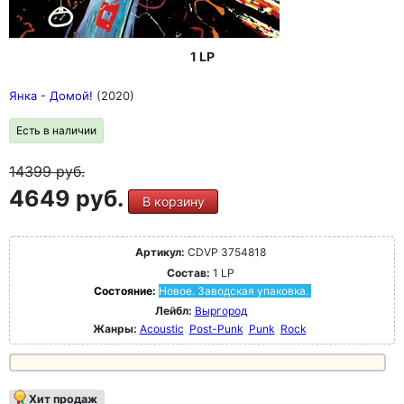
1 LP
Янка - Домой!
(2020)
Есть в наличии
14399
руб.
4649 руб.
В корзину
Артикул:
CDVP 3754818
Состав:
1 LP
Состояние:
Новое. Заводская упаковка.
Лейбл:
Выргород
Жанры:
Acoustic
Post-Punk
Punk
Rock
Хит продаж