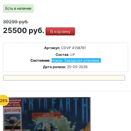
Есть в наличии
39299
руб.
25500 руб.
В корзину
Артикул:
CDVP 4158761
Состав:
LP
Состояние:
Новое. Заводская упаковка.
Дата релиза:
25-05-2026
-26%