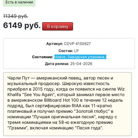
Есть в наличии
11349
руб.
6149 руб.
В корзину
Артикул:
CDVP 4150627
Состав:
LP
Состояние:
Новое. Заводская упаковка.
Дата релиза:
25-04-2026
Чарли Пут — американский певец, автор песен и
музыкальный продюсер. Широкую известность
приобрел в 2015 году, когда он появился на сингле Wiz
Khalifa "See You Again", который занимал первое место
в американском Billboard Hot 100 в течение 12 недель
подряд, был сертифицирован RIAA как 11-кратно
платиновый и получил премию "Золотой глобус" в
номинации "Лучшая оригинальная песня", наряду с
тремя номинациями на 58-ю ежегодную премию
"Грэмми", включая номинацию "Песня года".