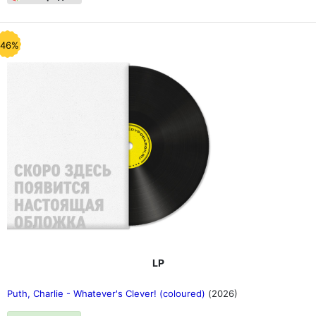
-46%
LP
Puth, Charlie - Whatever's Clever! (coloured)
(2026)