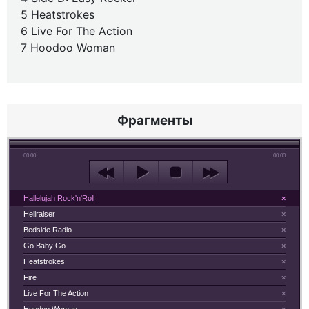
5 Heatstrokes
6 Live For The Action
7 Hoodoo Woman
Фрагменты
00:00
00:00
Hallelujah Rock'n'Roll
×
Hellraiser
×
Bedside Radio
×
Go Baby Go
×
Heatstrokes
×
Fire
×
Live For The Action
×