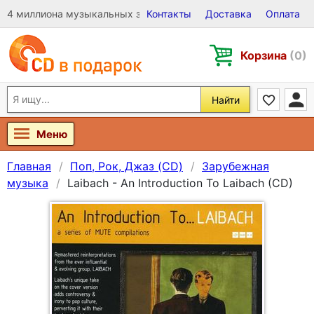
4 миллиона музыкальных записей на Виниле, CD и DVD
Контакты
Доставка
Оплата
Корзина
(0)
Найти
Меню
Главная
Поп, Рок, Джаз (CD)
Зарубежная
музыка
Laibach - An Introduction To Laibach (CD)