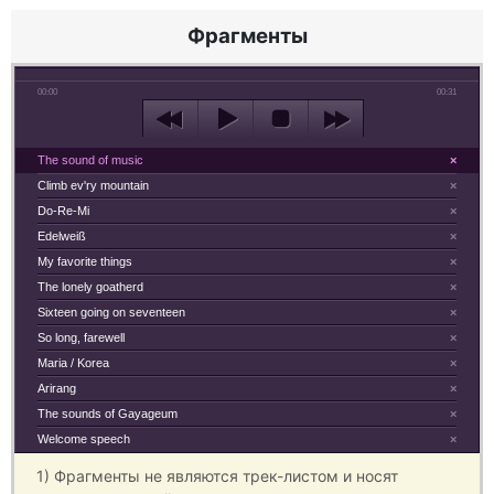
Фрагменты
00:00
00:31
The sound of music
×
Climb ev'ry mountain
×
Do-Re-Mi
×
Edelweiß
×
My favorite things
×
The lonely goatherd
×
Sixteen going on seventeen
×
So long, farewell
×
Maria / Korea
×
Arirang
×
The sounds of Gayageum
×
Welcome speech
×
1) Фрагменты не являются трек-листом и носят