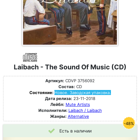
Laibach - The Sound Of Music (CD)
Артикул:
CDVP 3756092
Состав:
CD
Состояние:
Новое. Заводская упаковка.
Дата релиза:
23-11-2018
Лейбл:
Mute Artists
Исполнители:
Laibach / Laibach
Жанры:
Alternative
-48%
Есть в наличии