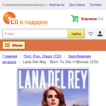
4 миллиона музыкальных записей на Виниле, CD и DVD
Контакты
Доставка
Оплата
Корзина
(0)
Найти
Меню
Главная
Поп, Рок, Джаз (CD)
Зарубежная
музыка
Lana Del Rey - Born To Die (+Bonus) (CD)