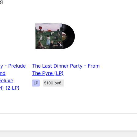
я
y - Prelude
The Last Dinner Party - From
And
The Pyre (LP)
Deluxe
LP
5100 руб.
l) (2 LP)