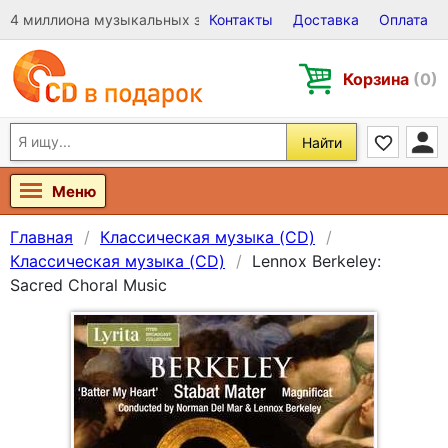
4 миллиона музыкальных записей на Виниле, CD и DVD
Контакты
Доставка
Оплата
Корзина
(0)
Найти
Меню
Главная
Классическая музыка (CD)
Классическая музыка (CD)
Lennox Berkeley:
Sacred Choral Music