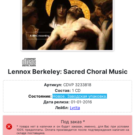
Lennox Berkeley: Sacred Choral Music
Артикул:
CDVP 3233818
Состав:
1 CD
Состояние:
Новое. Заводская упаковка.
Дата релиза:
01-01-2016
Лейбл:
Lyrita
Под заказ *
* товара нет в наличии и он будет заказан, именно, для Вас при условии
100% предоплаты. Оплата производится после подтверждения наличия на
складе поставщика.