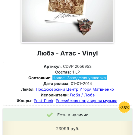
Любэ - Атас - Vinyl
Артикул:
CDVP 2056953
Состав:
1 LP
Состояние:
Новое. Заводская упаковка.
Дата релиза:
01-01-2014
Лейбл:
Продюсерский Центр Игоря Матвиенко
Исполнители:
Любэ / Любэ
Жанры:
Post-Punk
Российская популярная музыка
-38%
Есть в наличии
23999
руб.