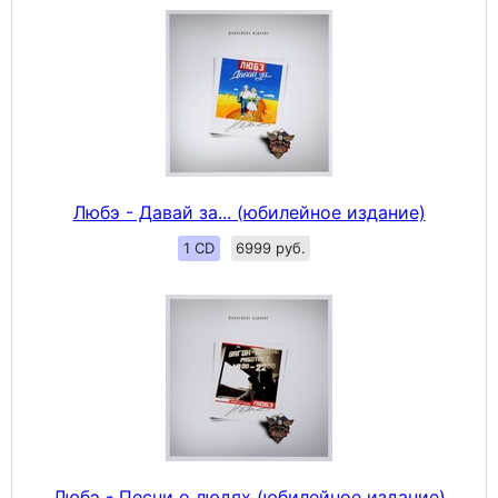
Любэ - Давай за... (юбилейное издание)
1 CD
6999 руб.
Любэ - Песни о людях (юбилейное издание)