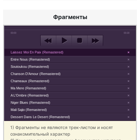
Фрагменты
00:00
00:30
Laissez Moi En Paix (Remastered)
×
Entre Nous (Remastered)
×
Soutoukou (Remastered)
×
Chanson D'Amour (Remastered)
×
Chameaux (Remastered)
×
Ma Mere (Remastered)
×
A L'Ombre (Remastered)
×
Niger Blues (Remastered)
×
Mali Sajio (Remastered)
×
Dessert Dans Le Desert (Remastered)
×
1) Фрагменты не являются трек-листом и носят
ознакомительный характер