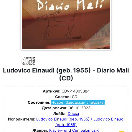
Ludovico Einaudi (geb. 1955) - Diario Mali
(CD)
Артикул:
CDVP 4005384
Состав:
CD
Состояние:
Новое. Заводская упаковка.
Дата релиза:
06-10-2023
Лейбл:
Decca
Исполнители:
Ludovico Einaudi (geb. 1955) / Ludovico Einaudi
(geb. 1955)
Жанры:
Klavier- und Cembalomusik