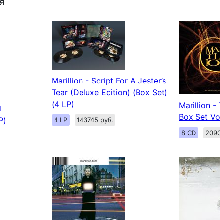
я
Marillion - Script For A Jester’s
Tear (Deluxe Edition) (Box Set)
(4 LP)
Marillion -
d
Box Set Vo
P)
4 LP
143745 руб.
8 CD
2090