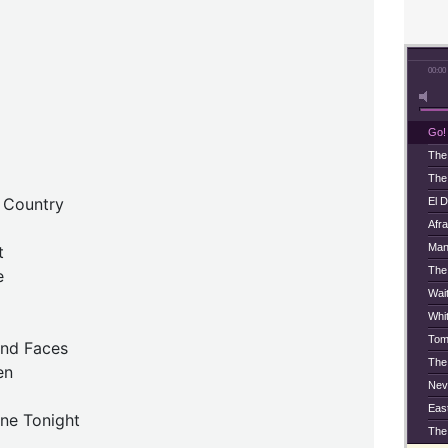
00:00
Go!
The
The
 Country
El 
Afra
Man
t
The
e
Wai
Whi
Tom
nd Faces
The
en
Nev
Eas
One Tonight
The