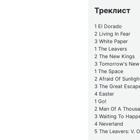
Треклист
1 El Dorado
2 Living In Fear
3 White Paper
1 The Leavers
2 The New Kings
3 Tomorrow's New
1 The Space
2 Afraid Of Sunligh
3 The Great Escap
4 Easter
1 Go!
2 Man Of A Thousa
3 Waiting To Happ
4 Neverland
5 The Leavers: V. 