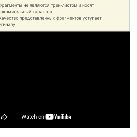
 Фрагменты не являются трек-листом и носят
накомительный характер
 Качество представленных фрагментов уступает
игиналу