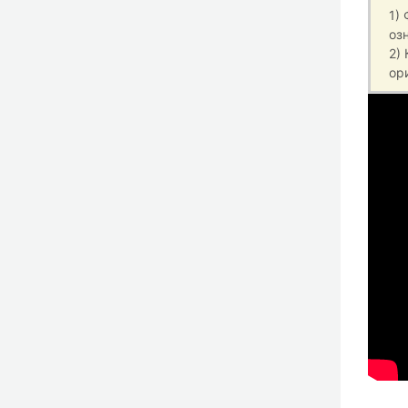
1)
оз
2)
ор