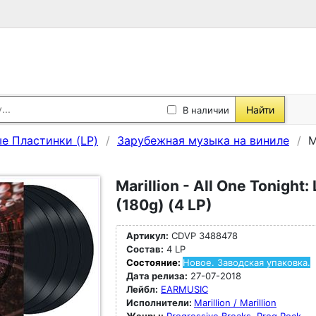
Найти
В наличии
е Пластинки (LP)
Зарубежная музыка на виниле
M
Marillion - All One Tonight:
(180g) (4 LP)
Артикул:
CDVP 3488478
Состав:
4 LP
Состояние:
Новое. Заводская упаковка.
Дата релиза:
27-07-2018
Лейбл:
EARMUSIC
Исполнители:
Marillion / Marillion