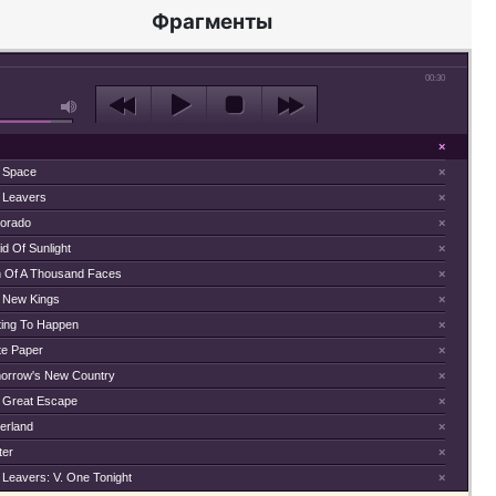
Фрагменты
00:30
×
 Space
×
 Leavers
×
Dorado
×
id Of Sunlight
×
 Of A Thousand Faces
×
 New Kings
×
ting To Happen
×
te Paper
×
orrow's New Country
×
 Great Escape
×
erland
×
ter
×
 Leavers: V. One Tonight
×