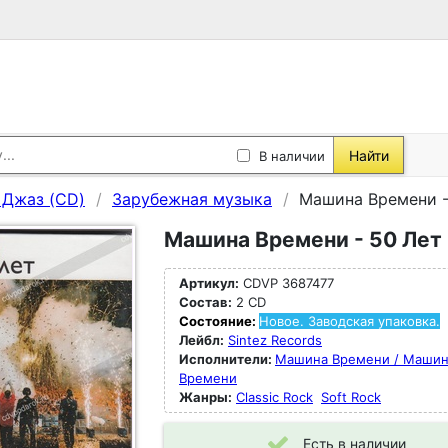
Найти
В наличии
, Джаз (CD)
Зарубежная музыка
Машина Времени - 
Машина Времени - 50 Лет 
Артикул:
CDVP 3687477
Состав:
2 CD
Состояние:
Новое. Заводская упаковка.
Лейбл:
Sintez Records
Исполнители:
Машина Времени / Маши
Времени
Жанры:
Classic Rock
Soft Rock
Есть в наличии