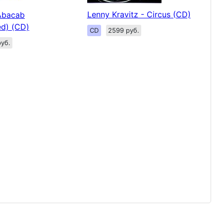
Lenny Kravitz - Circus (CD)
Abacab
ed) (CD)
CD
2599 руб.
уб.