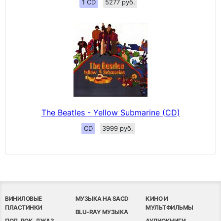
1 CD
5277 руб.
The Beatles - Yellow Submarine (CD)
CD
3999 руб.
ВИНИЛОВЫЕ
МУЗЫКА НА SACD
КИНО И
ПЛАСТИНКИ
МУЛЬТФИЛЬМЫ
BLU-RAY МУЗЫКА
ПОП, РОК, ДЖАЗ
АУДИОКНИГИ