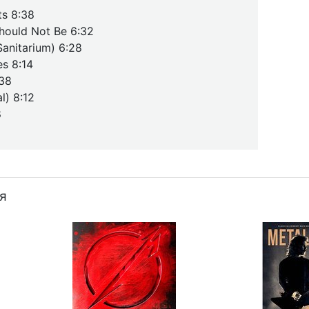
ts 8:38
hould Not Be 6:32
nitarium) 6:28
s 8:14
:38
l) 8:12
8
я