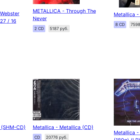
METALLICA - Through The
 Webster
Metallica 
Never
 27 / 16
8 CD
7598
2 CD
5187 руб.
ca (SHM-CD)
Metallica - Metallica (CD)
Metallica -
CD
20776 руб.