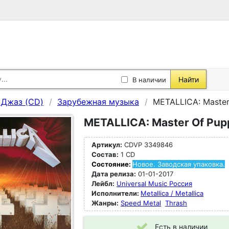
Найти
В наличии
, Джаз (CD)
Зарубежная музыка
METALLICA: Master
METALLICA: Master Of Pup
Артикул:
CDVP 3349846
Состав:
1 CD
Состояние:
Новое. Заводская упаковка.
Дата релиза:
01-01-2017
Лейбл:
Universal Music Россия
Исполнители:
Metallica / Metallica
Жанры:
Speed Metal
Thrash
Есть в наличии