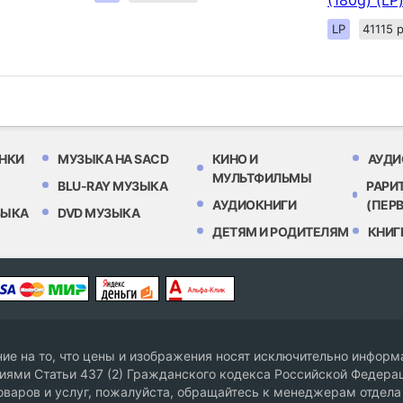
(180g) (LP
LP
41115 
НКИ
МУЗЫКА НА SACD
КИНО И
АУДИ
МУЛЬТФИЛЬМЫ
BLU-RAY МУЗЫКА
РАРИ
АУДИОКНИГИ
(ПЕР
ЗЫКА
DVD МУЗЫКА
ДЕТЯМ И РОДИТЕЛЯМ
КНИГ
е на то, что цены и изображения носят исключительно информа
ями Статьи 437 (2) Гражданского кодекса Российской Федерац
оваров и услуг, пожалуйста, обращайтесь к менеджерам отдела