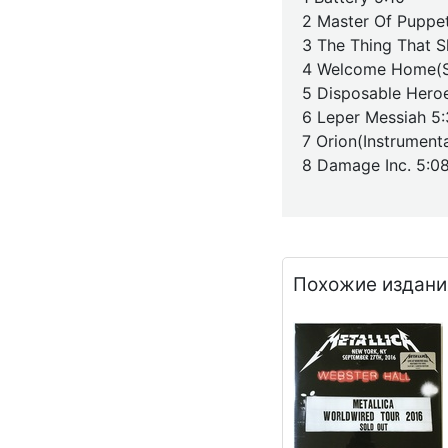
2 Master Of Puppe
3 The Thing That S
4 Welcome Home(Sa
5 Disposable Heroe
6 Leper Messiah 5
7 Orion(Instrumenta
8 Damage Inc. 5:0
Похожие издани