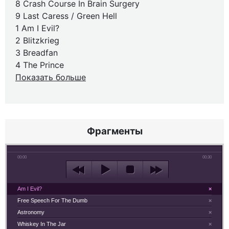
8 Crash Course In Brain Surgery
9 Last Caress / Green Hell
1 Am I Evil?
2 Blitzkrieg
3 Breadfan
4 The Prince
Показать больше
Фрагменты
00:00
00:30
Am I Evil?
×
Free Speech For The Dumb
×
Astronomy
×
Whiskey In The Jar
×