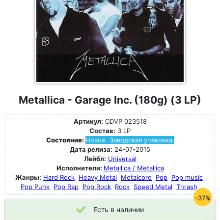
Metallica - Garage Inc. (180g) (3 LP)
Артикул:
CDVP 023518
Состав:
3 LP
Состояние:
Новое. Заводская упаковка.
Дата релиза:
24-07-2015
Лейбл:
Universal
Исполнители:
Metallica / Metallica
Жанры:
Hard Rock
Heavy Metal
Metalcore
Pop
Pop music
Pop Punk
Pop Rap
Pop Rock
Rock
Speed Metal
Thrash
-37%
Есть в наличии