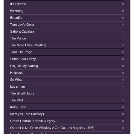
It's Electric
×
Blitzkrieg
×
Breadfan
×
Tuesday's Gone
×
Sabbra Cadabra
×
The Prince
×
The More I See (Medley)
×
Turn The Page
×
Stone Cold Crazy
×
Die, Die My Darling
×
Helpless
×
So What
×
Loverman
×
The Small Hours
×
The Wait
×
Killing Time
×
Mercyful Fate (Medley)
×
Crash Course In Brain Surgery
×
Overkill (Live From Whiskey A Go-Go, Los Angeles/ 1995)
×