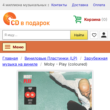
4 миллиона музыкальных записей на Виниле, CD и DVD
Контакты
Доставка
Оплата
Корзина
(0)
Найти
Меню
Главная
Виниловые Пластинки (LP)
Зарубежная
музыка на виниле
Moby - Play (coloured)