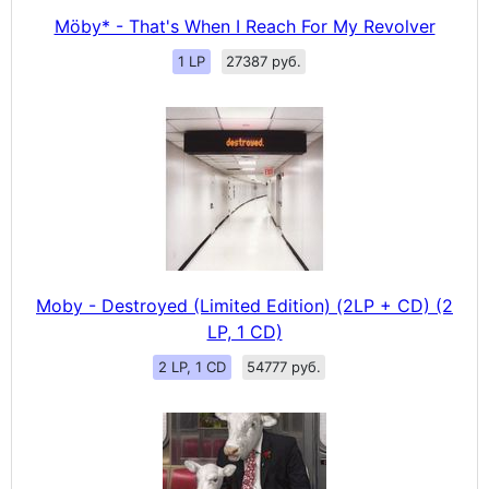
Möby* - That's When I Reach For My Revolver
1 LP
27387 руб.
Moby - Destroyed (Limited Edition) (2LP + CD) (2
LP, 1 CD)
2 LP, 1 CD
54777 руб.