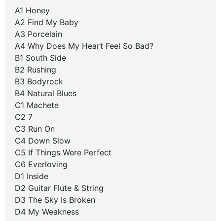
A1 Honey
A2 Find My Baby
A3 Porcelain
A4 Why Does My Heart Feel So Bad?
B1 South Side
B2 Rushing
B3 Bodyrock
B4 Natural Blues
C1 Machete
C2 7
C3 Run On
C4 Down Slow
C5 If Things Were Perfect
C6 Everloving
D1 Inside
D2 Guitar Flute & String
D3 The Sky Is Broken
D4 My Weakness