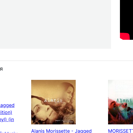
я
 Jagged
dition)
yl) (in
Alanis Morissette - Jagged
MORISSETT