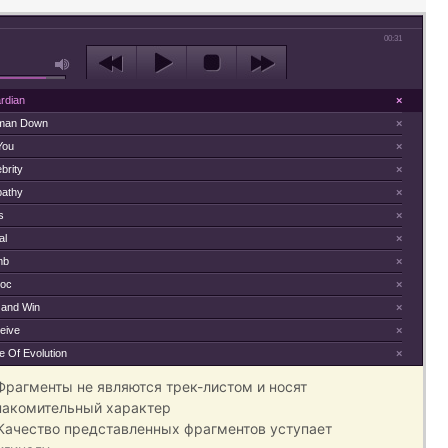
00:31
rdian
×
man Down
×
 You
×
brity
×
athy
×
s
×
al
×
mb
×
oc
×
 and Win
×
eive
×
e Of Evolution
×
 Фрагменты не являются трек-листом и носят
накомительный характер
 Качество представленных фрагментов уступает