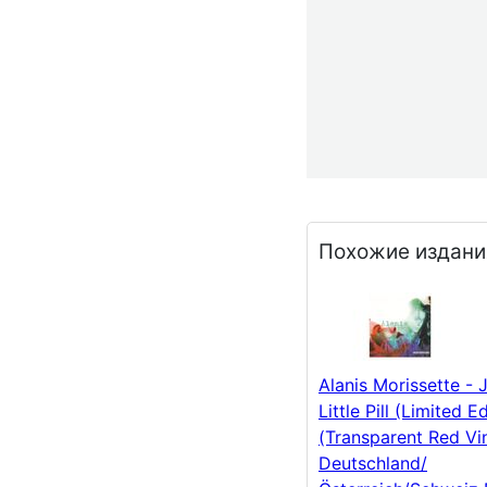
Похожие издани
Alanis Morissette -
Little Pill (Limited E
(Transparent Red Vin
Deutschland/