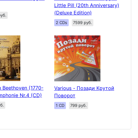
Little Pill (20th Anniversary)
(Deluxe Edition)
руб.
2 CDs
7599 руб.
 Beethoven (1770-
Various - Позади Крутой
mphonie Nr.4 (CD)
Поворот
б.
1 CD
799 руб.