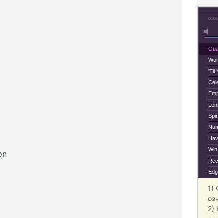
00:00
Gua
Wo
'Til
Cele
Emp
Len
Spir
Nu
Hav
Win
on
Rec
Edg
1)
оз
2)