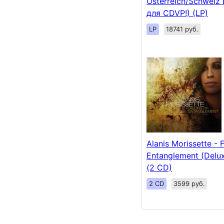
Österreich/Schweiz 
для CDVP!) (LP)
LP
18741 руб.
Alanis Morissette - 
Entanglement (Delux
(2 CD)
2 CD
3599 руб.