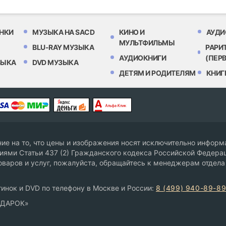
НКИ
МУЗЫКА НА SACD
КИНО И
АУДИ
МУЛЬТФИЛЬМЫ
BLU-RAY МУЗЫКА
РАРИ
АУДИОКНИГИ
(ПЕР
ЗЫКА
DVD МУЗЫКА
ДЕТЯМ И РОДИТЕЛЯМ
КНИГ
е на то, что цены и изображения носят исключительно информа
ями Статьи 437 (2) Гражданского кодекса Российской Федерац
оваров и услуг, пожалуйста, обращайтесь к менеджерам отдела
инок и DVD по телефону в Москве и России:
8 (499) 940-89-8
ОДАРОК»