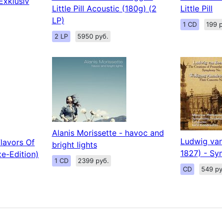
Exklusiv
Little Pill Acoustic (180g) (2
Little Pill
LP)
1 CD
199 
2 LP
5950 руб.
Alanis Morissette - havoc and
Ludwig van
Flavors Of
bright lights
1827) - Sy
e-Edition)
1 CD
2399 руб.
CD
549 ру