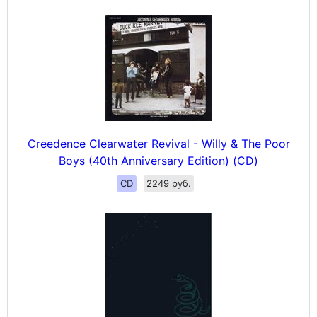
Creedence Clearwater Revival - Willy & The Poor
Boys (40th Anniversary Edition) (CD)
CD
2249 руб.