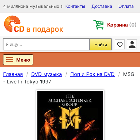
4 миллиона музыкальных записей на Виниле, CD и DVD
Контакты
Доставка
Оплата
Корзина
(0)
Найти
Меню
Главная
DVD музыка
Поп и Рок на DVD
MSG
- Live In Tokyo 1997