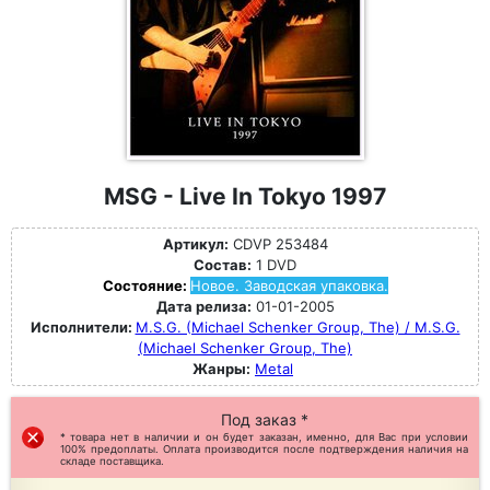
MSG - Live In Tokyo 1997
Артикул:
CDVP 253484
Состав:
1 DVD
Состояние:
Новое. Заводская упаковка.
Дата релиза:
01-01-2005
Исполнители:
M.S.G. (Michael Schenker Group, The) / M.S.G.
(Michael Schenker Group, The)
Жанры:
Metal
Под заказ *
* товара нет в наличии и он будет заказан, именно, для Вас при условии
100% предоплаты. Оплата производится после подтверждения наличия на
складе поставщика.