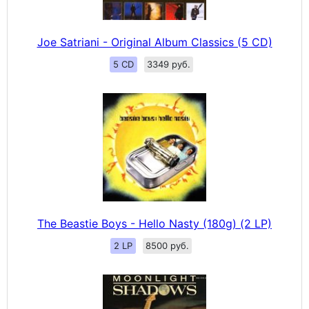
Joe Satriani - Original Album Classics (5 CD)
5 CD
3349 руб.
The Beastie Boys - Hello Nasty (180g) (2 LP)
2 LP
8500 руб.