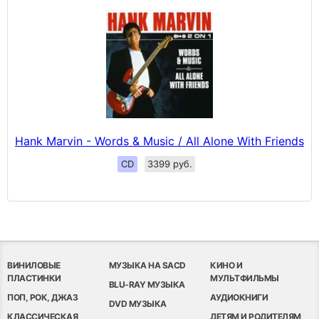
Hank Marvin - Words & Music / All Alone With Friends
CD
3399 руб.
ВИНИЛОВЫЕ
МУЗЫКА НА SACD
КИНО И
ПЛАСТИНКИ
МУЛЬТФИЛЬМЫ
BLU-RAY МУЗЫКА
ПОП, РОК, ДЖАЗ
АУДИОКНИГИ
DVD МУЗЫКА
КЛАССИЧЕСКАЯ
ДЕТЯМ И РОДИТЕЛЯМ