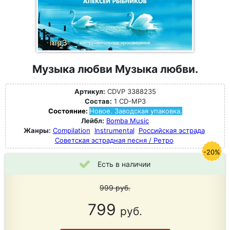
Музыка любви Музыка любви.
Артикул:
CDVP 3388235
Состав:
1 CD-MP3
Состояние:
Новое. Заводская упаковка.
Лейбл:
Bomba Music
Жанры:
Compilation
Instrumental
Российская эстрада
Советская эстрадная песня / Ретро
-20%
Есть в наличии
999
руб.
799
руб.