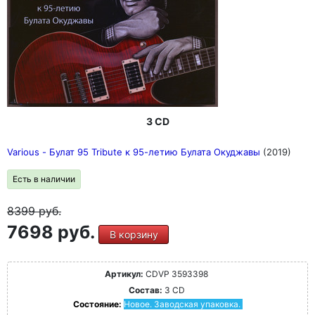
3 CD
Various - Булат 95 Tribute к 95-летию Булата Окуджавы
(2019)
Есть в наличии
8399
руб.
7698 руб.
В корзину
Артикул:
CDVP 3593398
Состав:
3 CD
Состояние:
Новое. Заводская упаковка.