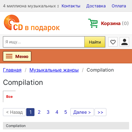
4 миллиона музыкальных записей на Виниле, CD и DVD
Контакты
Доставка
Оплата
Корзина
(0)
Найти
Меню
Главная
Музыкальные жанры
Compilation
Compilation
Все
1
2
3
4
5
< Назад
Далее >
>>
Compilation