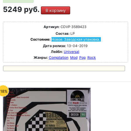
5249 руб.
В корзину
Артикул:
CDVP 3589423
Состав:
LP
Состояние:
Новое. Заводская упаковка.
Дата релиза:
13-04-2019
Лейбл:
Universal
Жанры:
Compilation
Mod
Pop
Rock
-18%