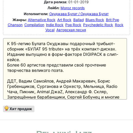
Дата релиза:
01-01-2019
Лейбл:
Moroz records
Исполнители:
Окуджава Булат / Окуджава Булат
Жанры:
Alternative Rock
Art Rock
Ballad
Blues Rock
Brit Pop
Chanson
Compilation
Indie Rock
Pop Rock
Psychedelic Rock
Rock
Vocal
Авторская песня
К 95-летию Булата Окуджавы подарочный трибьют-
сборник «БУЛАТ 95 tribute» на трёх компакт-дисках.
Издание выпущено в форм-факторе DIGIPACK в слип-
кейсе.
Более 60 артистов представили своё прочтение
творчества великого поэта.
ДДТ, Вадим Самойлов, Андрей Макаревич, Борис
Гребенщиков, Сурганова и Оркестр, Мельница, Radio
Чача, Пикник, Animal ДжаZ, Александр Ф. Скляр,
Запрещённые барабанщики, Сергей Бобунец и многие
другие!
Хит продаж