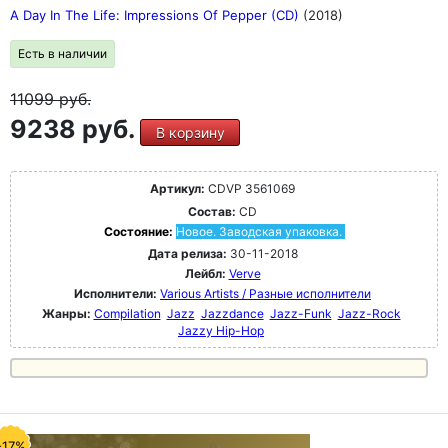
A Day In The Life: Impressions Of Pepper (CD)
(2018)
Есть в наличии
11099
руб.
9238 руб.
В корзину
Артикул:
CDVP 3561069
Состав:
CD
Состояние:
Новое. Заводская упаковка.
Дата релиза:
30-11-2018
Лейбл:
Verve
Исполнители:
Various Artists / Разные исполнители
Жанры:
Compilation
Jazz
Jazzdance
Jazz-Funk
Jazz-Rock
Jazzy Hip-Hop
-17%