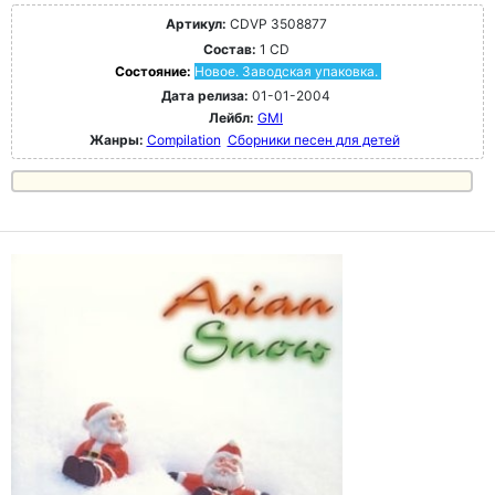
Артикул:
CDVP 3508877
Состав:
1 CD
Состояние:
Новое. Заводская упаковка.
Дата релиза:
01-01-2004
Лейбл:
GMI
Жанры:
Compilation
Сборники песен для детей