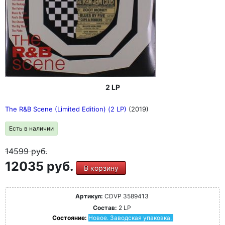
2 LP
The R&B Scene (Limited Edition) (2 LP)
(2019)
Есть в наличии
14599
руб.
12035 руб.
В корзину
Артикул:
CDVP 3589413
Состав:
2 LP
Состояние:
Новое. Заводская упаковка.