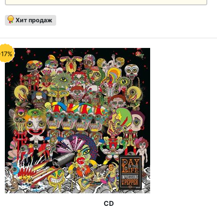
Хит продаж
-17%
CD