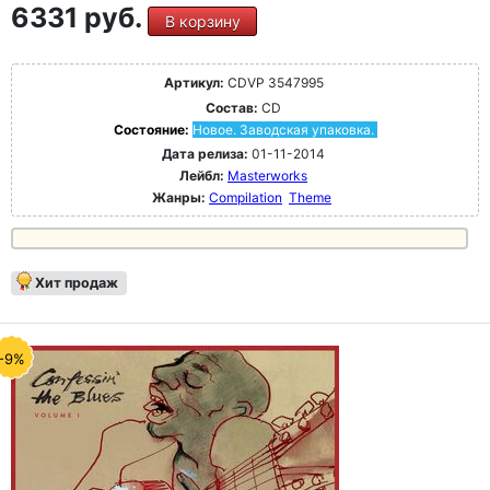
6331 руб.
В корзину
Артикул:
CDVP 3547995
Состав:
CD
Состояние:
Новое. Заводская упаковка.
Дата релиза:
01-11-2014
Лейбл:
Masterworks
Жанры:
Compilation
Theme
Хит продаж
-9%