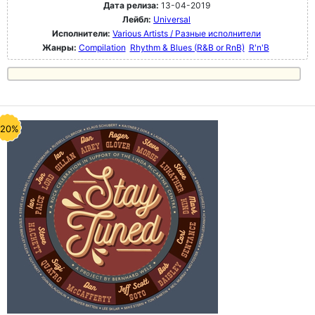
Дата релиза:
13-04-2019
Лейбл:
Universal
Исполнители:
Various Artists / Разные исполнители
Жанры:
Compilation
Rhythm & Blues (R&B or RnB)
R'n'B
-20%