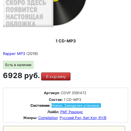
1 CD-MP3
Rapper MP3
(2019)
Есть в наличии
6928 руб.
В корзину
Артикул:
CDVP 3591472
Состав:
1 CD-MP3
Состояние:
Новое. Заводская упаковка.
Лейбл:
РМГ Рекордс
Жанры:
Compilation
Русский Рэп, Хип Хоп, R’n’B