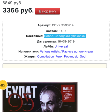
6849
руб.
3366 руб.
В корзину
Артикул:
CDVP 3596714
Состав:
3 CD
Состояние:
Новое. Заводская упаковка.
Дата релиза:
16-08-2019
Лейбл:
Universal
Исполнители:
Various Artists / Разные исполнители
Жанры:
Compilation
Funk
Pop music
Soul
-8%