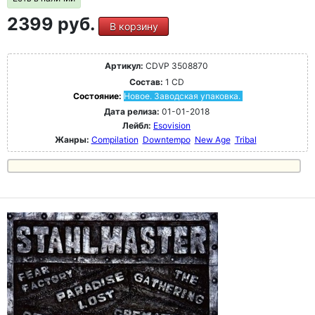
2399 руб.
В корзину
Артикул:
CDVP 3508870
Состав:
1 CD
Состояние:
Новое. Заводская упаковка.
Дата релиза:
01-01-2018
Лейбл:
Esovision
Жанры:
Compilation
Downtempo
New Age
Tribal