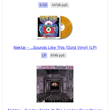
5 CD
14738 руб.
Nektar - ...Sounds Like This (Gold Vinyl) (LP)
LP
9149 руб.