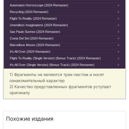
Automaton Horrorscope (2024 Remaster)
×
Recycling (2024 Remaster)
×
Flight To Reality (2024 Remaster)
×
Unendless Imaginations (2024 Remaster)
×
Sao Paulo Sunrise (2024 Remaster)
×
Costa Del Sol (2024 Remaster)
×
Marvellous Moses (2024 Remaster)
×
It's All Over (2024 Remaster)
×
Flight To Reality (Single Version) (Bonus Track) (2024 Remaster)
×
It's All Over (Single Version) (Bonus Track) (2024 Remaster)
×
1) Фрагменты не являются трек-листом и носят
ознакомительный характер
2) Качество представленных фрагментов уступает
оригиналу
Похожие издания