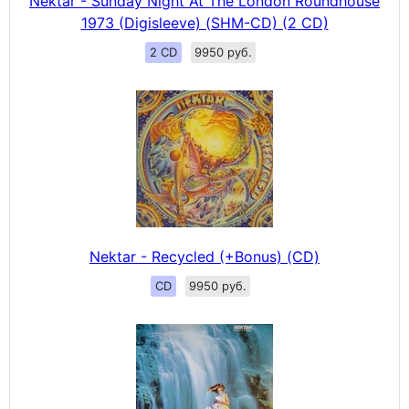
Nektar - Sunday Night At The London Roundhouse
1973 (Digisleeve) (SHM-CD) (2 CD)
2 CD
9950 руб.
Nektar - Recycled (+Bonus) (CD)
CD
9950 руб.