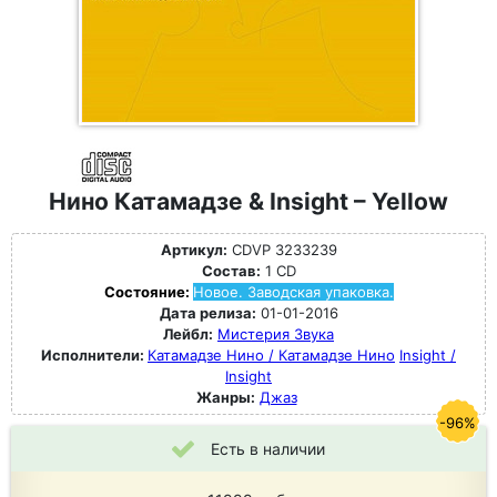
Нино Катамадзе & Insight – Yellow
Артикул:
CDVP 3233239
Состав:
1 CD
Состояние:
Новое. Заводская упаковка.
Дата релиза:
01-01-2016
Лейбл:
Мистерия Звука
Исполнители:
Катамадзе Нино / Катамадзе Нино
Insight /
Insight
Жанры:
Джаз
-96%
Есть в наличии