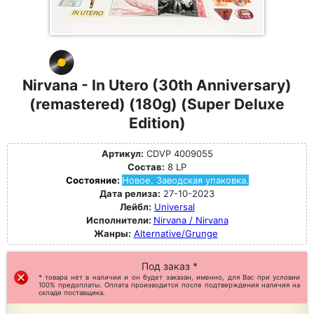
Nirvana - In Utero (30th Anniversary)
(remastered) (180g) (Super Deluxe
Edition)
Артикул:
CDVP 4009055
Состав:
8 LP
Состояние:
Новое. Заводская упаковка.
Дата релиза:
27-10-2023
Лейбл:
Universal
Исполнители:
Nirvana / Nirvana
Жанры:
Alternative/Grunge
Под заказ *
* товара нет в наличии и он будет заказан, именно, для Вас при условии
100% предоплаты. Оплата производится после подтверждения наличия на
складе поставщика.