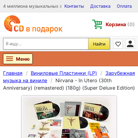
4 миллиона музыкальных записей на Виниле, CD и DVD
Контакты
Доставка
Оплата
Корзина
(0)
Найти
Меню
Главная
Виниловые Пластинки (LP)
Зарубежная
музыка на виниле
Nirvana - In Utero (30th
Anniversary) (remastered) (180g) (Super Deluxe Edition)