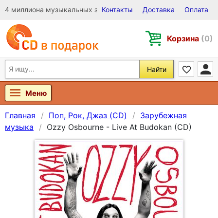
4 миллиона музыкальных записей на Виниле, CD и DVD
Контакты
Доставка
Оплата
Корзина
(0)
Найти
Меню
Главная
Поп, Рок, Джаз (CD)
Зарубежная
музыка
Ozzy Osbourne - Live At Budokan (CD)