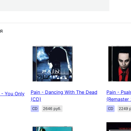
я
Pain - Dancing With The Dead
Pain - Psal
 - You Only
(CD)
(Remaster
CD
2646 руб.
CD
2249 р