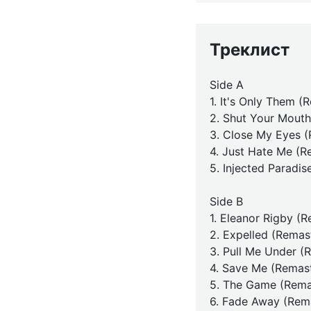
Треклист
Side A
1. It's Only Them 
2. Shut Your Mout
3. Close My Eyes 
4. Just Hate Me (
5. Injected Paradi
Side B
1. Eleanor Rigby (
2. Expelled (Remas
3. Pull Me Under (
4. Save Me (Remas
5. The Game (Rema
6. Fade Away (Rem