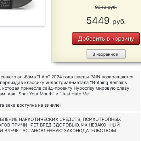
9349
руб.
5449
руб.
Добавить в корзину
В избранное
евшего альбома "I Am" 2024 года шведы PAIN возвращаются
переиздав классику индастриал-метала "Nothing Remains
, которая принесла сайд-проекту Hypocrisy мировую славу
м, как "Shut Your Mouth" и "Just Hate Me".
та веха доступна на виниле!
ЕБЛЕНИЕ НАРКОТИЧЕСКИХ СРЕДСТВ, ПСИХОТРОПНЫХ
ОГОВ ПРИЧИНЯЕТ ВРЕД ЗДОРОВЬЮ, ИХ НЕЗАКОННЫЙ
 И ВЛЕЧЕТ УСТАНОВЛЕННУЮ ЗАКОНОДАТЕЛЬСТВОМ