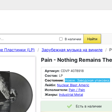
Найти
В наличии
е Пластинки (LP)
Зарубежная музыка на виниле
P
Pain - Nothing Remains Th
Артикул:
CDVP 4078918
Состав:
LP
Состояние:
Новое. Заводская упаковка.
Лейбл:
Nuclear Blast Americ
Исполнители:
Pain / Pain
Жанры:
Industrial Metal
Есть в наличии