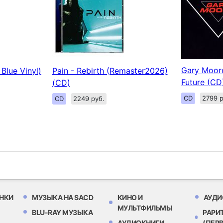
Gary Moore
 Blue Vinyl)
Pain - Rebirth (Remaster2026)
Future (CD
(CD)
CD
2799 р
CD
2249 руб.
НКИ
МУЗЫКА НА SACD
КИНО И
АУДИ
МУЛЬТФИЛЬМЫ
BLU-RAY МУЗЫКА
РАРИ
АУДИОКНИГИ
(ПЕР