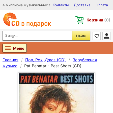
4 миллиона музыкальных записей на Виниле, CD и DVD
Контакты
Доставка
Оплата
Корзина
(0)
Найти
Меню
Главная
Поп, Рок, Джаз (CD)
Зарубежная
музыка
Pat Benatar - Best Shots (CD)