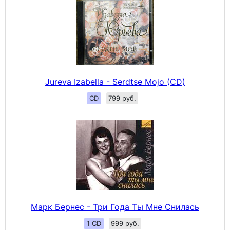
Jureva Izabella - Serdtse Mojo (CD)
CD
799 руб.
Марк Бернес - Три Года Ты Мне Снилась
1 CD
999 руб.