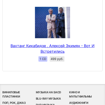
Вахтанг Кикабидзе . Алексей Экимян - Вот И
Встретились
1 CD
499 руб.
ВИНИЛОВЫЕ
МУЗЫКА НА SACD
КИНО И
ПЛАСТИНКИ
МУЛЬТФИЛЬМЫ
BLU-RAY МУЗЫКА
ПОП, РОК, ДЖАЗ
АУДИОКНИГИ
DVD МУЗЫКА