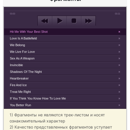
00:00
00:31
Hit Me With Your Best Shot
×
Love Is A Battlefield
×
We Belong
×
We Live For Love
×
Sex As A Weapon
×
Invincible
×
Shadows Of The Night
×
Heartbreaker
×
Fire And Ice
×
Treat Me Right
×
If You Think You Know How To Love Me
×
You Better Run
×
1) Фрагменты не являются трек-листом и носят
ознакомительный характер
2) Качество представленных фрагментов уступает