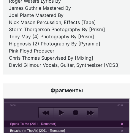
Roger Waters Lyrics By
James Guthrie Mastered By
Joel Plante Mastered By
Nick Mason Percussion, Effects [Tape]
Storm Thorgerson Photography By [Prism]
Tony May (4) Photography By [Prism]
Hipgnosis (2) Photography By [Pyramid]
Pink Floyd Producer
Chris Thomas Supervised By [Mixing]
David Gilmour Vocals, Guitar, Synthesizer [VCS3]
Фрагменты
00:00
00:31
Speak To Me (2011 - Remaster)
×
Breathe (In The Air) [2011 - Remaster]
×