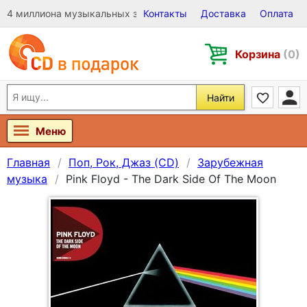
4 миллиона музыкальных записей на Виниле, CD и DVD
Контакты
Доставка
Оплата
Корзина
(0)
Найти
Меню
Главная
Поп, Рок, Джаз (CD)
Зарубежная
музыка
Pink Floyd - The Dark Side Of The Moon