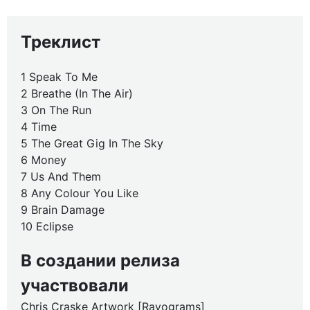
Треклист
1 Speak To Me
2 Breathe (In The Air)
3 On The Run
4 Time
5 The Great Gig In The Sky
6 Money
7 Us And Them
8 Any Colour You Like
9 Brain Damage
10 Eclipse
В создании релиза
участвовали
Chris Craske Artwork [Rayograms]