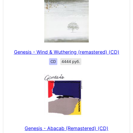
Genesis - Wind & Wuthering (remastered) (CD)
CD
4444 руб.
Genesis - Abacab (Remastered) (CD)