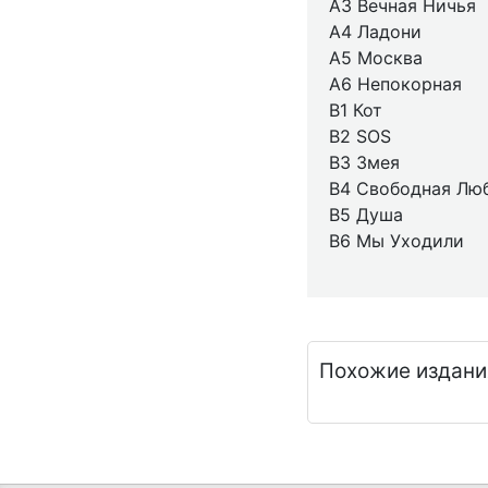
A3 Вечная Ничья
A4 Ладони
A5 Москва
A6 Непокорная
B1 Кот
B2 SOS
B3 Змея
B4 Свободная Лю
B5 Душа
B6 Мы Уходили
Похожие издани