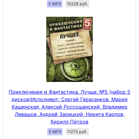
5 MP3
10228 руб.
Приключения и Фантастика. Лучше. №5 (набор 5
дисков)Исполняют: Сергей Герасенков, Мария
Кашинская, Алексей Россошанский, Владимир
Левашов, Андрей Зарецкий, Никита Карпов,
Кирилл Петров
5 MP3
11273 руб.