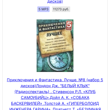
дисков)
5 MP3
11273 руб.
Приключения и Фантастика. Лучше. №8 (набор 5
дисков)Лондон Дж. "БЕЛЫЙ КЛЫК"
(Радиоспектакль) . Стивенсон Р.Л. «КЛУБ
САМОУБИЙЦ».Дойл А. К. «СОБАКА
БАСКЕРВИЛЕЙ» .Толстой А. «ГИПЕРБОЛОИД
ИНЖЕНЕРА ГАРИНА». Пратчетт Т. «БЕЗУМНАЯ