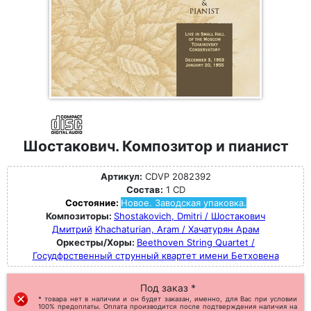
Шостакович. Композитор и пианист
Артикул:
CDVP 2082392
Состав:
1 CD
Состояние:
Новое. Заводская упаковка.
Композиторы:
Shostakovich, Dmitri / Шостакович
Дмитрий
Khachaturian, Aram / Хачатурян Арам
Оркестры/Хоры:
Beethoven String Quartet /
Госудфрственный струнный квартет имени Бетховена
Под заказ *
* товара нет в наличии и он будет заказан, именно, для Вас при условии
100% предоплаты. Оплата производится после подтверждения наличия на