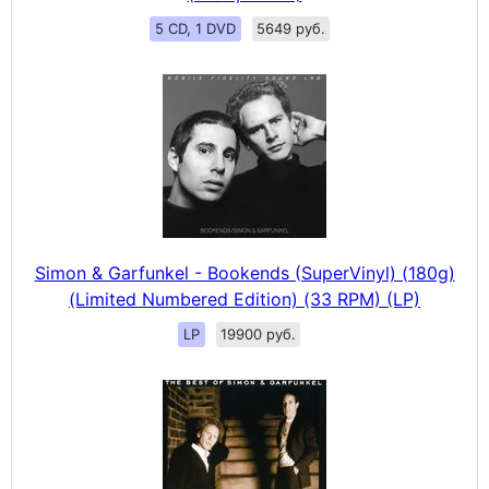
5 CD, 1 DVD
5649 руб.
Simon & Garfunkel - Bookends (SuperVinyl) (180g)
(Limited Numbered Edition) (33 RPM) (LP)
LP
19900 руб.