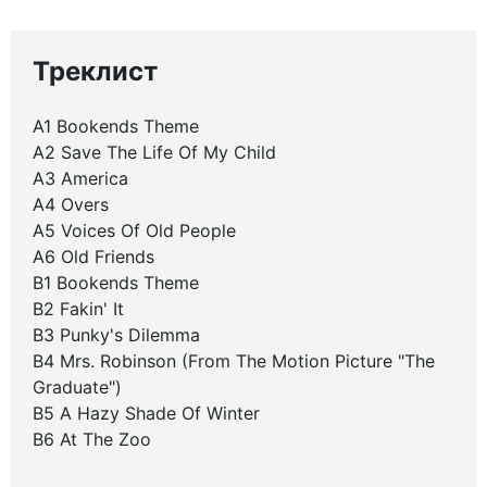
Треклист
A1 Bookends Theme
A2 Save The Life Of My Child
A3 America
A4 Overs
A5 Voices Of Old People
A6 Old Friends
B1 Bookends Theme
B2 Fakin' It
B3 Punky's Dilemma
B4 Mrs. Robinson (From The Motion Picture "The
Graduate")
B5 A Hazy Shade Of Winter
B6 At The Zoo