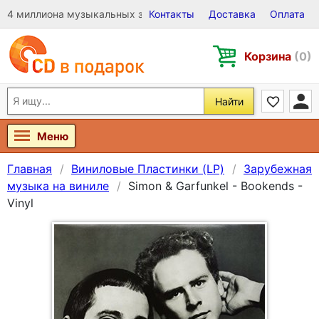
4 миллиона музыкальных записей на Виниле, CD и DVD
Контакты
Доставка
Оплата
Корзина
(0)
Найти
Меню
Главная
Виниловые Пластинки (LP)
Зарубежная
музыка на виниле
Simon & Garfunkel - Bookends -
Vinyl