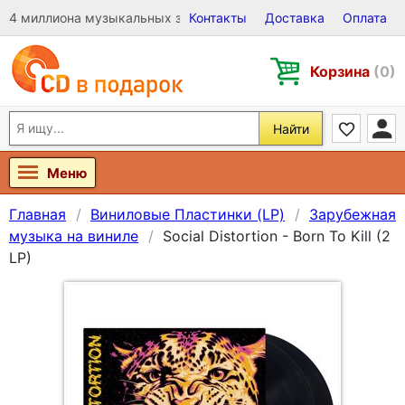
4 миллиона музыкальных записей на Виниле, CD и DVD
Контакты
Доставка
Оплата
Корзина
(0)
Найти
Меню
Главная
Виниловые Пластинки (LP)
Зарубежная
музыка на виниле
Social Distortion - Born To Kill (2
LP)