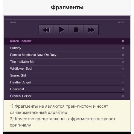
Фрагменты
00:00
00:30
Karen Koltrane
×
Sunday
×
Female Mechanic Now On Duty
×
The Ineffable Me
×
Wildflower Soul
×
Snare, Girl
×
Heather Angel
×
Hoarfrost
×
French Tickler
×
1) Фрагменты не являются трек-листом и носят
ознакомительный характер
2) Качество представленных фрагментов уступает
оригиналу