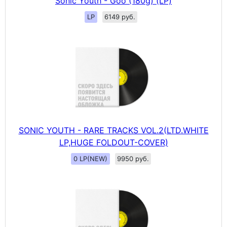
Sonic Youth - Goo (180g) (LP)
LP
6149 руб.
SONIC YOUTH - RARE TRACKS VOL.2(LTD.WHITE
LP,HUGE FOLDOUT-COVER)
0 LP(NEW)
9950 руб.