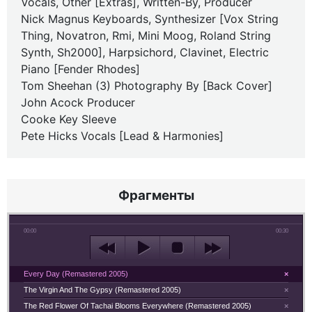
Vocals, Other [Extras], Written-By, Producer
Nick Magnus Keyboards, Synthesizer [Vox String
Thing, Novatron, Rmi, Mini Moog, Roland String
Synth, Sh2000], Harpsichord, Clavinet, Electric
Piano [Fender Rhodes]
Tom Sheehan (3) Photography By [Back Cover]
John Acock Producer
Cooke Key Sleeve
Pete Hicks Vocals [Lead & Harmonies]
Фрагменты
00:00
00:30
Every Day (Remastered 2005)
×
The Virgin And The Gypsy (Remastered 2005)
×
The Red Flower Of Tachai Blooms Everywhere (Remastered 2005)
×