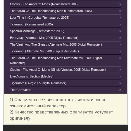
Clocks - The Angel Of Mons (Remastered 2005)
×
The Ballad Of The Decomposing Man (Remastered 2005)
×
Lost Time In Cordoba (Remastered 2005)
×
Tigermoth (Remastered 2005)
×
Spectral Mornings (Remastered 2005)
×
Everyday (Alternate Mix; 2005 Digital Remaster)
×
The Virgin And The Gypsy (Alternate Mix; 2005 Digital Remaster)
×
Tigermoth (Alternate Mix; 2005 Digital Remaster)
×
The Ballad Of The Decomposing Man (Alternate Mix; 2005 Digital
×
Remaster)
Clocks - The Angel Of Mons (Single Version; 2005 Digital Remaster)
×
Live Acoustic Section (Medley)
×
Tigermoth (Live; 2005 Digital Remaster)
×
The Caretaker
×
1) Фрагменты не являются трек-листом и носят
ознакомительный характер
2) Качество представленных фрагментов уступает
оригиналу