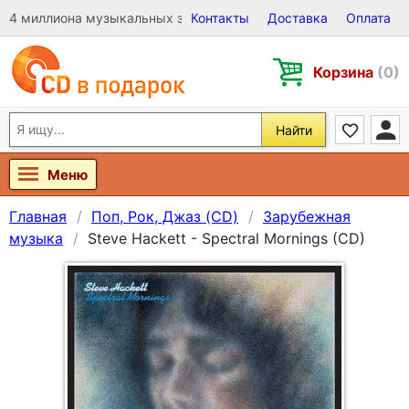
4 миллиона музыкальных записей на Виниле, CD и DVD
Контакты
Доставка
Оплата
Корзина
(0)
Найти
Меню
Главная
Поп, Рок, Джаз (CD)
Зарубежная
музыка
Steve Hackett - Spectral Mornings (CD)