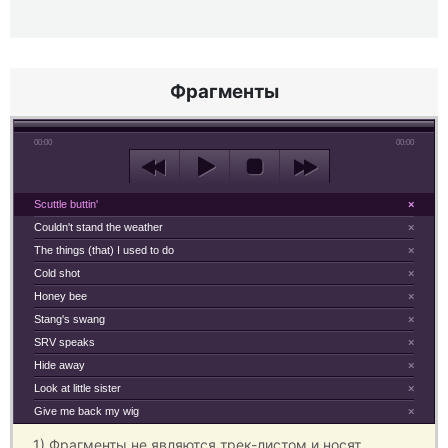
Фрагменты
00:00
00:00
Scuttle buttin'
×
Couldn't stand the weather
×
The things (that) I used to do
×
Cold shot
×
Honey bee
×
Stang's swang
×
SRV speaks
×
Hide away
×
Look at little sister
×
Give me back my wig
×
1) Фрагменты не являются трек-листом и носят