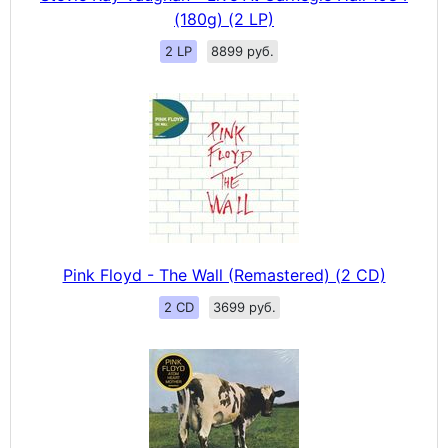
(180g) (2 LP)
2 LP
8899 руб.
Pink Floyd - The Wall (Remastered) (2 CD)
2 CD
3699 руб.