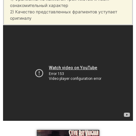
ознакомительный характер
2) Качество представленных фрагментов уступает
оригиналу