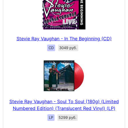
Stevie Ray Vaughan - In The Beginning (CD)
CD
3049 руб.
Stevie Ray Vaughan - Soul To Soul (180g) (Limited
Numbered Edition) (Translucent Red Vinyl) (LP)
LP
5299 руб.