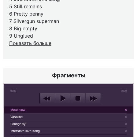
5 Still remains
6 Pretty penny
7 Silvergun superman
8 Big empty
9 Unglued
Показать больше
Фрагменты
00:00
00:30
Meat plow
×
Vasoline
×
Lounge fly
×
Interstate love song
×