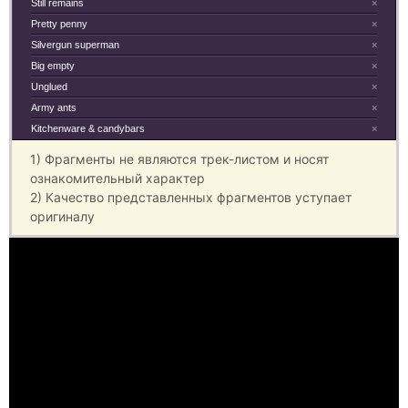
Still remains
×
Pretty penny
×
Silvergun superman
×
Big empty
×
Unglued
×
Army ants
×
Kitchenware & candybars
×
1) Фрагменты не являются трек-листом и носят
ознакомительный характер
2) Качество представленных фрагментов уступает
оригиналу