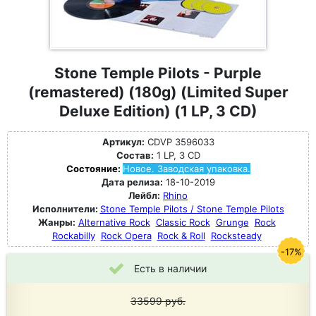
Stone Temple Pilots - Purple
(remastered) (180g) (Limited Super
Deluxe Edition) (1 LP, 3 CD)
Артикул:
CDVP 3596033
Состав:
1 LP, 3 CD
Состояние:
Новое. Заводская упаковка.
Дата релиза:
18-10-2019
Лейбл:
Rhino
Исполнители:
Stone Temple Pilots / Stone Temple Pilots
Жанры:
Alternative Rock
Classic Rock
Grunge
Rock
Rockabilly
Rock Opera
Rock & Roll
Rocksteady
-17%
Есть в наличии
33599
руб.