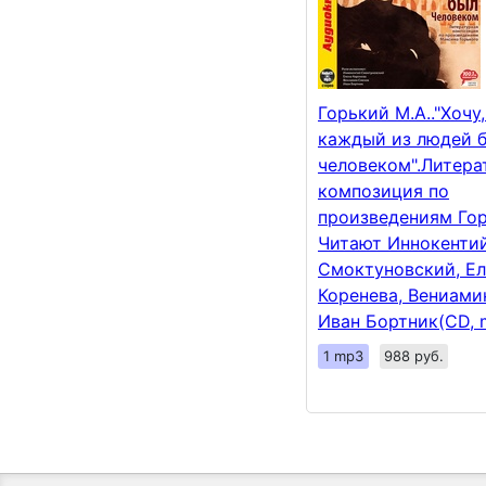
Горький М.А.."Хочу,
каждый из людей 
человеком".Литера
композиция по
произведениям Гор
Читают Иннокенти
Смоктуновский, Ел
Коренева, Вениами
Иван Бортник(CD, 
1 mp3
988 руб.