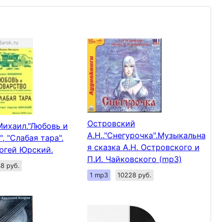
Островский
ихаил."Любовь и
А.Н.."Снегурочка".Музыкальна
, "Слабая тара".
я сказка А.Н. Островского и
ргей Юрский.
П.И. Чайковского (mp3)
8 руб.
1 mp3
10228 руб.