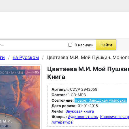
Найти
В наличии
ги
на Русском
Цветаева М.И. Мой Пушкин. Монопе
Цветаева М.И. Мой Пушкин
Книга
Артикул:
CDVP 2943059
Состав:
1 CD-MP3
Состояние:
Новое. Заводская упаковка.
Дата релиза:
01-01-2015
Лейбл:
Звуковая книга
Жанры:
Аудиоспектакль
Классическая р
литература