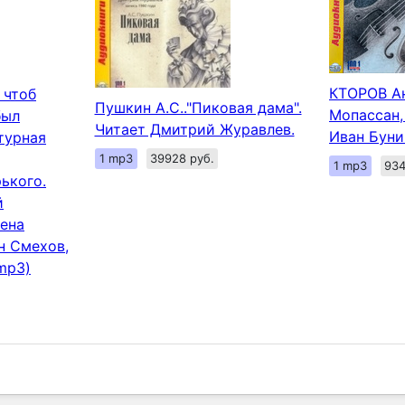
КТОРОВ Ан
 чтоб
Пушкин А.С.."Пиковая дама".
Мопассан,
был
Читает Дмитрий Журавлев.
Иван Буни
турная
1 mp3
39928 руб.
1 mp3
934
ького.
й
ена
н Смехов,
mp3)