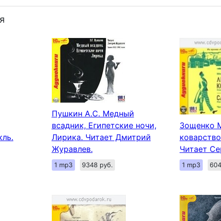
я
Пушкин А.С. Медный
всадник, Египетские ночи,
Зощенко М
Лирика. Читает Дмитрий
кль.
коварство"
Журавлев.
Читает Се
1 mp3
9348 руб.
1 mp3
604