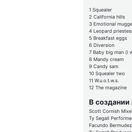
1 Squealer
2 California hills
3 Emotional mugge
4 Leopard priestes
5 Breakfast eggs
6 Diversion
7 Baby big man (i
8 Mandy cream
9 Candy sam
10 Squealer two
11 W.u.o.t.w.s.
12 The magazine
В создании
Scott Cornish Mixe
Ty Segall Performe
Facundo Bermudez 