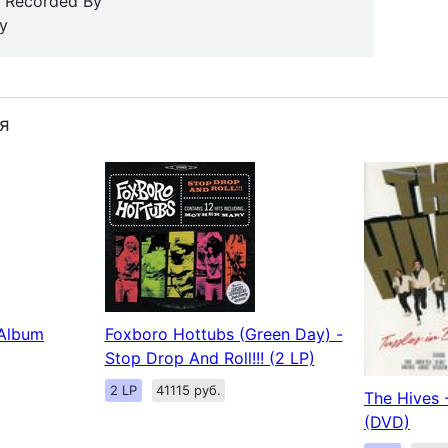
, Recorded By
By
я
 Album
Foxboro Hottubs (Green Day) -
Stop Drop And Roll!!! (2 LP)
2 LP
41115 руб.
The Hives -
(DVD)