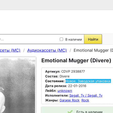
Найти
В наличии
сеты (MC)
Аудиокассеты (MC)
Emotional Mugger (D
Emotional Mugger (Divere)
Артикул:
CDVP 2938877
Состав:
Divere
Состояние:
Новое. Заводская упаковка.
Дата релиза:
22-01-2016
Лейбл:
unknown
Исполнители:
Segall, Ty / Segall, Ty
Жанры:
Garage Rock
Rock
Есть в наличии