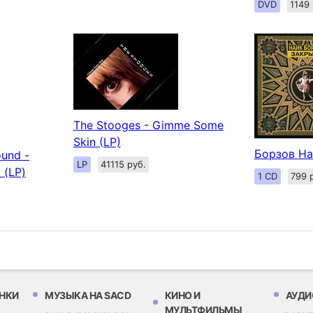
DVD
1149 
The Stooges - Gimme Some
Skin (LP)
Борзов На
ound -
LP
41115 руб.
 (LP)
1 CD
799 
НКИ
МУЗЫКА НА SACD
КИНО И
АУДИ
МУЛЬТФИЛЬМЫ