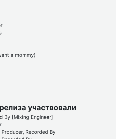
r
s
 want a mommy)
 релиза участвовали
d By [Mixing Engineer]
r
Producer, Recorded By