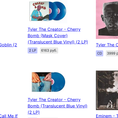
Tyler The Creator - Cherry
Bomb (Mask Cover)
(Translucent Blue Vinyl) (2 LP)
Goblin (2
Tyler The C
2 LP
6163 руб.
CD
3999 р
Tyler The Creator - Cherry
Bomb (Translucent Blue Vinyl)
(2 LP)
Call Me If
Eminem - T