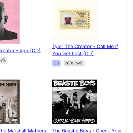
Tyler The Creator - Call Me If
reator - Igor (CD)
You Get Lost (CD)
уб.
CD
2800 руб.
he Marshall Mathers
The Beastie Boys - Check Your