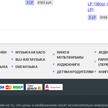
2 LP
6163 руб.
LP (180g) (
LP)
2 LP
8199
НКИ
МУЗЫКА НА SACD
КИНО И
АУДИ
МУЛЬТФИЛЬМЫ
BLU-RAY МУЗЫКА
РАРИ
АУДИОКНИГИ
(ПЕР
ЗЫКА
DVD МУЗЫКА
ДЕТЯМ И РОДИТЕЛЯМ
КНИГ
е на то, что цены и изображения носят исключительно информа