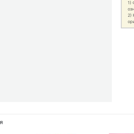
1)
оз
2)
ор
я