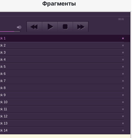
Фрагменты
00:31
ck 1
×
ck 2
×
ck 3
×
ck 4
×
ck 5
×
ck 6
×
ck 7
×
ck 8
×
ck 9
×
ck 10
×
ck 11
×
ck 12
×
ck 13
×
ck 14
×