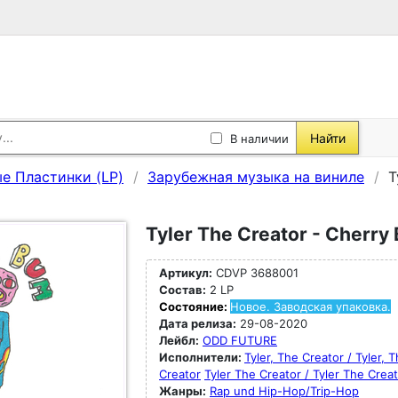
Найти
В наличии
е Пластинки (LP)
Зарубежная музыка на виниле
T
Tyler The Creator - Cherry
Артикул:
CDVP 3688001
Состав:
2 LP
Состояние:
Новое. Заводская упаковка.
Дата релиза:
29-08-2020
Лейбл:
ODD FUTURE
Исполнители:
Tyler, The Creator / Tyler, 
Creator
Tyler The Creator / Tyler The Crea
Жанры:
Rap und Hip-Hop/Trip-Hop