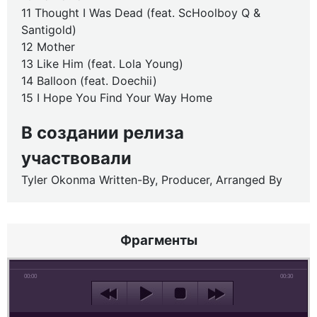
11 Thought I Was Dead (feat. ScHoolboy Q &
Santigold)
12 Mother
13 Like Him (feat. Lola Young)
14 Balloon (feat. Doechii)
15 I Hope You Find Your Way Home
В создании релиза
участвовали
Tyler Okonma Written-By, Producer, Arranged By
Фрагменты
00:00
00:30