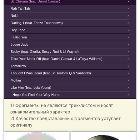
St. Chroma (feat. Daniel Caesar)
×
Rah Tah Tah
×
Noid
×
Darling, I (feat. Teezo Touchdown)
×
Hey Jane
×
I Killed You
×
Judge Judy
×
Sticky (feat. Glorilla, Sexyy Red & Lil Wayne)
×
Take Your Mask Off (feat. Daniel Caesar & LaToiya Williams)
×
Tomorrow
×
Thought I Was Dead (feat. ScHoolboy Q & Santigold)
×
Mother
×
Like Him (feat. Lola Young)
×
I Hope You Find Your Way Home
×
1) Фрагменты не являются трек-листом и носят
ознакомительный характер
2) Качество представленных фрагментов уступает
оригиналу