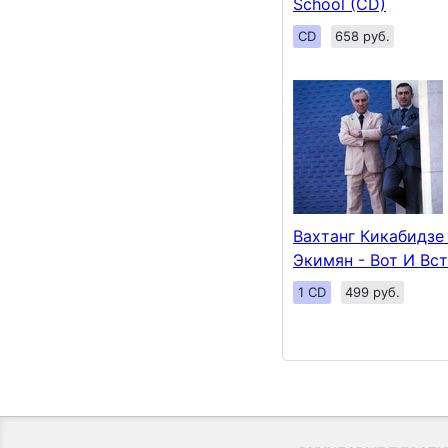
School (CD)
CD
658 руб.
Вахтанг Кикабидзе 
Экимян - Вот И Вс
1 CD
499 руб.