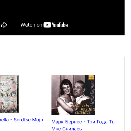
bella - Serdtse Mojo
Марк Бернес - Три Года Ты
Мне Снилась