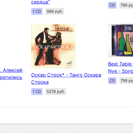
сердца"
CD
799 ру
1 CD
988 руб.
Best Table
. Алексей
Nye - Son
Оскар Строк* - Танго Оскара
третились
CD
799 ру
Строка
1 CD
5278 руб.