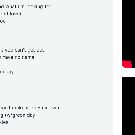
und what i'm looking for
e of love)
you
t you can't get out
ts have no name
sunday
can't make it on your own
ng (w/green day)
kies