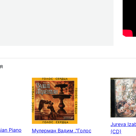
я
Jureva Iza
sian Piano
Мулерман Вадим ."Голос
(CD)