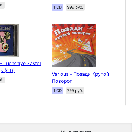
б.
1 CD
999 руб.
 - Luchshiye Zastol
gs (CD)
Various - Позади Крутой
б.
Поворот
1 CD
799 руб.
Мы в соцсетях: