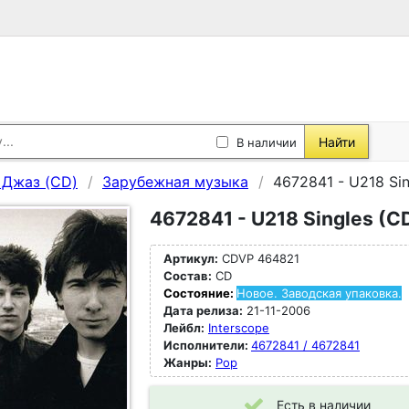
Найти
В наличии
, Джаз (CD)
Зарубежная музыка
4672841 - U218 Sin
4672841 - U218 Singles (C
Артикул:
CDVP 464821
Состав:
CD
Состояние:
Новое. Заводская упаковка.
Дата релиза:
21-11-2006
Лейбл:
Interscope
Исполнители:
4672841 / 4672841
Жанры:
Pop
Есть в наличии