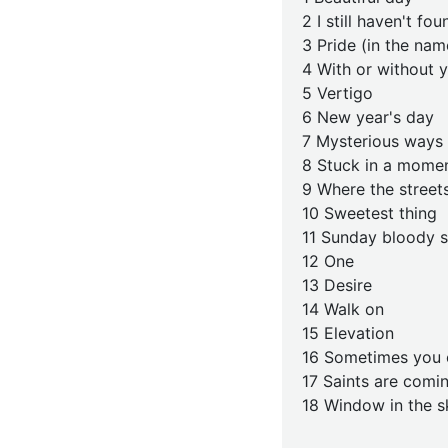
2 I still haven't fo
3 Pride (in the nam
4 With or without 
5 Vertigo
6 New year's day
7 Mysterious ways
8 Stuck in a momen
9 Where the stree
10 Sweetest thing
11 Sunday bloody 
12 One
13 Desire
14 Walk on
15 Elevation
16 Sometimes you 
17 Saints are comi
18 Window in the s