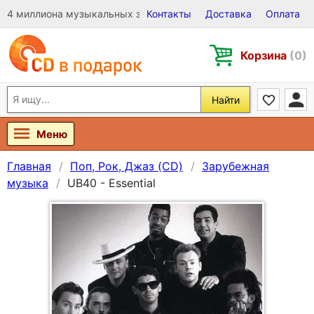
4 миллиона музыкальных записей на Виниле, CD и DVD
Контакты
Доставка
Оплата
Корзина
(0)
Найти
Меню
Главная
Поп, Рок, Джаз (CD)
Зарубежная
музыка
UB40 - Essential