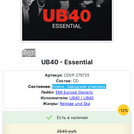
UB40 - Essential
Артикул:
CDVP 279725
Состав:
CD
Состояние:
Новое. Заводская упаковка.
Лейбл:
EMI Europe Generic
Исполнители:
UB40 / UB40
Жанры:
Reggae und Ska
-12%
Есть в наличии
2849
руб.