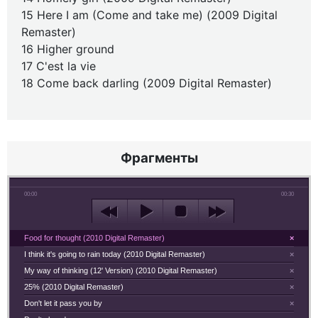
15 Here I am (Come and take me) (2009 Digital
Remaster)
16 Higher ground
17 C'est la vie
18 Come back darling (2009 Digital Remaster)
Фрагменты
00:00
00:30
Food for thought (2010 Digital Remaster)
×
I think it's going to rain today (2010 Digital Remaster)
×
My way of thinking (12' Version) (2010 Digital Remaster)
×
25% (2010 Digital Remaster)
×
Don't let it pass you by
×