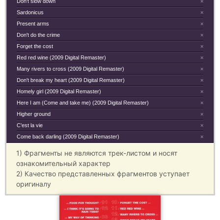
Don't slow down
×
Sardonicus
×
Present arms
×
Don't do the crime
×
Forget the cost
×
Red red wine (2009 Digital Remaster)
×
Many rivers to cross (2009 Digital Remaster)
×
Don't break my heart (2009 Digital Remaster)
×
Homely girl (2009 Digital Remaster)
×
Here I am (Come and take me) (2009 Digital Remaster)
×
Higher ground
×
C'est la vie
×
Come back darling (2009 Digital Remaster)
×
1) Фрагменты не являются трек-листом и носят
ознакомительный характер
2) Качество представленных фрагментов уступает
оригиналу