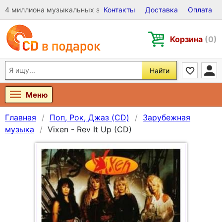
4 миллиона музыкальных записей на Виниле, CD и DVD
Контакты
Доставка
Оплата
Корзина
(0)
Найти
Меню
Главная
Поп, Рок, Джаз (CD)
Зарубежная
музыка
Vixen - Rev It Up (CD)